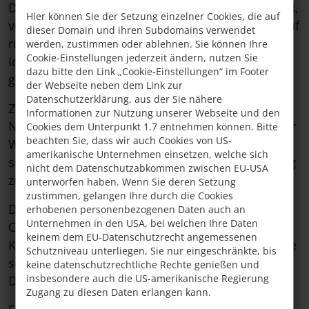
Das Appartement Schönjoch liegt im ersten Stock,
Hier können Sie der Setzung einzelner Cookies, die auf
verfügt über einen eigenen Eingang und bietet auf
dieser Domain und ihren Subdomains verwendet
rund
70 m²
viel Platz für entspannte Urlaubstage.
werden, zustimmen oder ablehnen. Sie können Ihre
Cookie-Einstellungen jederzeit ändern, nutzen Sie
Ideal für
4–6 Personen
. Frühstück ist auf Anfrage
dazu bitte den Link „Cookie-Einstellungen“ im Footer
gerne buchbar.
der Webseite neben dem Link zur
Datenschutzerklärung, aus der Sie nähere
Zwei separate Schlafzimmer, zwei moderne
Informationen zur Nutzung unserer Webseite und den
Nasszellen mit Dusche/WC sowie ein großzügiger
Cookies dem Unterpunkt 1.7 entnehmen können. Bitte
beachten Sie, dass wir auch Cookies von US-
Wohnraum mit Schlafmöglichkeit und Essecke
amerikanische Unternehmen einsetzen, welche sich
schaffen Raum für gemeinsame Zeit und Rückzug
nicht dem Datenschutzabkommen zwischen EU-USA
zugleich.
unterworfen haben. Wenn Sie deren Setzung
zustimmen, gelangen Ihre durch die Cookies
Die voll ausgestattete
Küche
verfügt über
erhobenen personenbezogenen Daten auch an
Unternehmen in den USA, bei welchen Ihre Daten
Cerankochfeld, Mikrowelle, Spülmaschine,
keinem dem EU-Datenschutzrecht angemessenen
Kühlschrank, Wasserkocher, Filterkaffeemaschine
Schutzniveau unterliegen, Sie nur eingeschränkte, bis
sowie Kapselmaschine, Geschirr, Wäsche und
keine datenschutzrechtliche Rechte genießen und
insbesondere auch die US-amerikanische Regierung
Dunstabzug – alles, was man im Urlaub braucht.
Zugang zu diesen Daten erlangen kann.