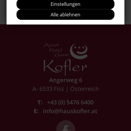
Einstellungen
Alle ablehnen
Angerweg 6
A- 6533 Fiss | Österreich
T:
+43 (0) 5476 6400
E:
info@hauskofler.at