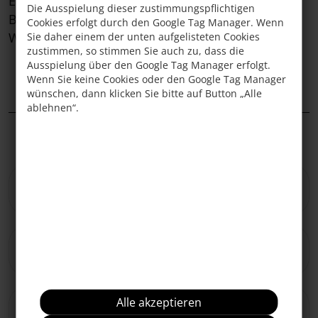
Eine
große Terrasse
sowie ein
Westbalkon
mit
Die Ausspielung dieser zustimmungspflichtigen
Blick auf die umliegende Bergwelt runden das
Cookies erfolgt durch den Google Tag Manager. Wenn
Wohngefühl im Appartement Schönjoch ab.
Sie daher einem der unten aufgelisteten Cookies
zustimmen, so stimmen Sie auch zu, dass die
Ausspielung über den Google Tag Manager erfolgt.
Jetzt Urlaub
Unverbindlich
Wenn Sie keine Cookies oder den Google Tag Manager
buchen
anfragen
wünschen, dann klicken Sie bitte auf Button „Alle
ablehnen“.
Preisübersicht
Preisdetails & wichtige Informationen
Alle akzeptieren
Stornobedingungen